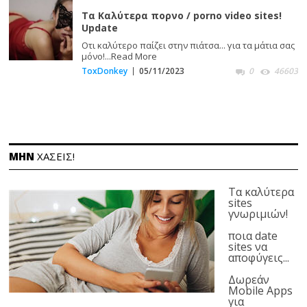
Τα Καλύτερα πορνο / porno video sites!
Update
Οτι καλύτερο παίζει στην πιάτσα... για τα μάτια σας
μόνο!...
Read More
ToxDonkey
05/11/2023
0
46603
ΜΗΝ
ΧΑΣΕΙΣ!
Τα καλύτερα
sites
γνωριμιών!
ποια date
sites να
αποφύγεις...
Δωρεάν
Mobile Apps
για