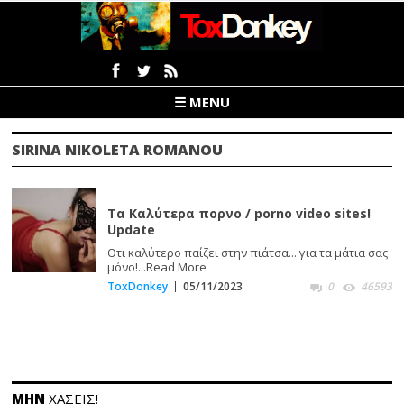
☰ MENU
SIRINA NIKOLETA ROMANOU
Τα Καλύτερα πορνο / porno video sites!
Update
Οτι καλύτερο παίζει στην πιάτσα... για τα μάτια σας
μόνο!...
Read More
ToxDonkey
05/11/2023
0
46593
ΜΗΝ
ΧΑΣΕΙΣ!