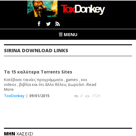
☰ MENU
SIRINA DOWNLOAD LINKS
Τα 15 καλύτερα Torrents Sites
Κατέβασε ταινίες προγράμματα , games , xxx
videos , βιβλία και ότι άλλο θέλεις Δωρεάν!...
Read
More
ToxDonkey
09/01/2015
0
7729
ΜΗΝ
ΧΑΣΕΙΣ!