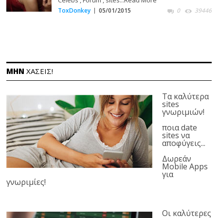
ToxDonkey
05/01/2015
0
39446
ΜΗΝ
ΧΑΣΕΙΣ!
Τα καλύτερα
sites
γνωριμιών!
ποια date
sites να
αποφύγεις...
Δωρεάν
Mobile Apps
για
γνωριμίες!
Οι καλύτερες