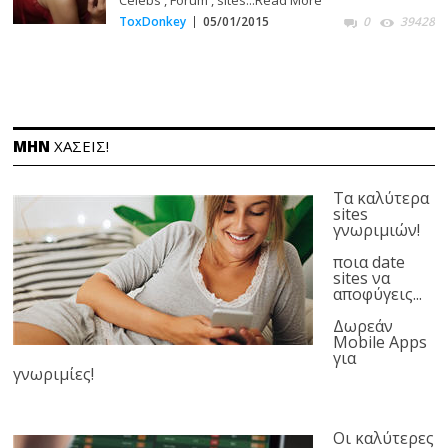
ToxDonkey
05/01/2015
0
39428
ΜΗΝ
ΧΑΣΕΙΣ!
Τα καλύτερα
sites
γνωριμιών!
ποια date
sites να
αποφύγεις...
Δωρεάν
Mobile Apps
για
γνωριμίες!
Οι καλύτερες