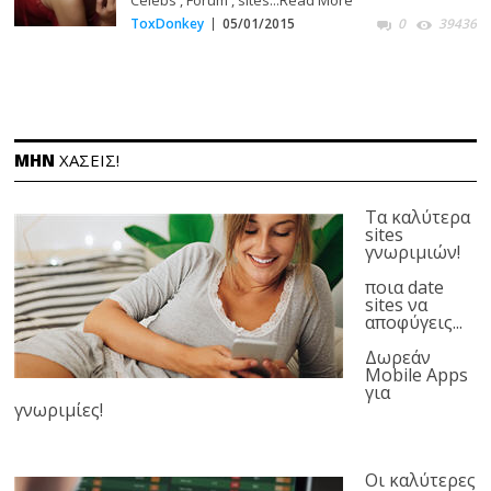
ToxDonkey
05/01/2015
0
39436
ΜΗΝ
ΧΑΣΕΙΣ!
Τα καλύτερα
sites
γνωριμιών!
ποια date
sites να
αποφύγεις...
Δωρεάν
Mobile Apps
για
γνωριμίες!
Οι καλύτερες