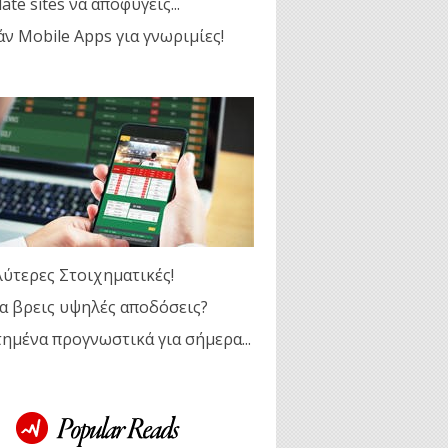
ate sites να αποφύγεις...
ν Mobile Apps για γνωριμίες!
λύτερες Στοιχηματικές!
α βρεις υψηλές αποδόσεις?
ημένα προγνωστικά για σήμερα...