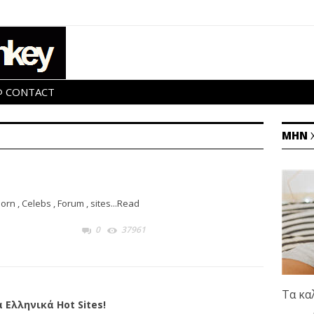
 CONTACT
ΜΗΝ
Χ
n , Celebs , Forum , sites...
Read
0
37961
Τα κα
 Ελληνικά Hot Sites!