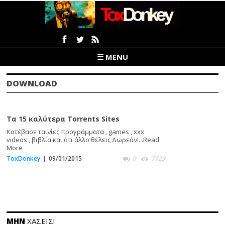
☰ MENU
DOWNLOAD
Τα 15 καλύτερα Torrents Sites
Κατέβασε ταινίες προγράμματα , games , xxx
videos , βιβλία και ότι άλλο θέλεις Δωρεάν!...
Read
More
ToxDonkey
09/01/2015
0
7729
ΜΗΝ
ΧΑΣΕΙΣ!